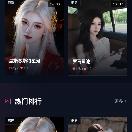
电影
电影
126:38
103:17
威斯敏斯特星河
罗马星途
49万
7.7
49万
9.4
热门排行
更多
综艺
电影