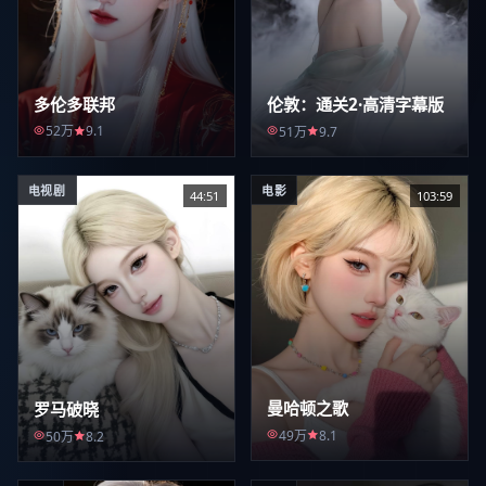
多伦多联邦
伦敦：通关2·高清字幕版
52万
9.1
51万
9.7
电视剧
电影
44:51
103:59
曼哈顿之歌
罗马破晓
49万
8.1
50万
8.2