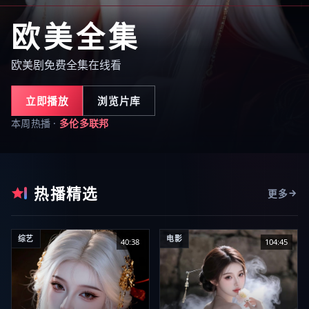
欧美全集
欧美剧免费全集在线看
立即播放
浏览片库
本周热播 ·
多伦多联邦
热播精选
更多
综艺
电影
40:38
104:45