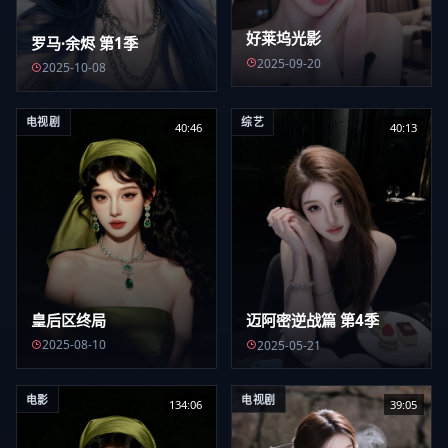
好莱坞光影
罗马·余烬 第1季
2025-09-20
2025-10-08
电视剧
综艺
40:46
40:13
皇后区终局
迈阿密逆战篇 第4季
2025-08-10
2025-05-21
电影
电视剧
134:06
39:05