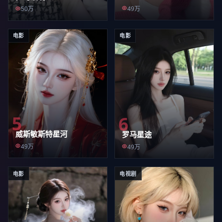
49万
50万
电影
电影
5
6
威斯敏斯特星河
罗马星途
49万
49万
电影
电视剧