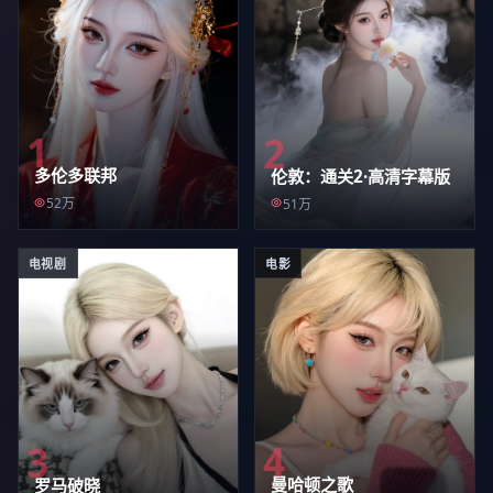
1
2
多伦多联邦
伦敦：通关2·高清字幕版
52万
51万
电视剧
电影
4
3
曼哈顿之歌
罗马破晓