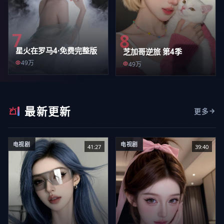
7
8
星火在罗马4·免费完整版
芝加哥逆旅 第4季
49万
49万
最新更新
更多
电视剧
电视剧
41:27
39:40